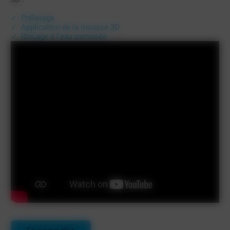
Prélavage
Application de la mousse 3D
Rinçage à l’eau osmosée