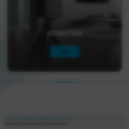
FORMATION
Détail
/
/
/
Accueil
Prestations annexes
Formation
Formation Démoussage & Pulvérisation