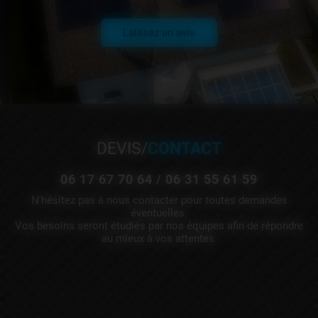
Laissez un avis
DEVIS/
CONTACT
06 17 67 70 64 /
06 31 55 61 59
N'hésitez pas à nous contacter pour toutes demandes
éventuelles.
Vos besoins seront étudiés par nos équipes afin de répondre
au mieux à vos attentes.