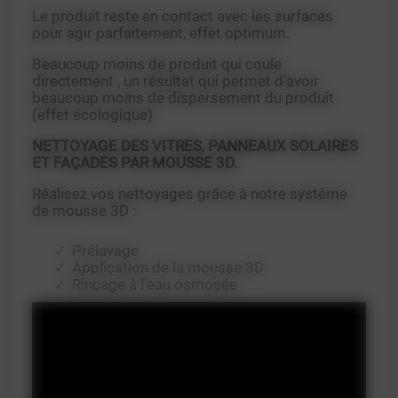
Le produit reste en contact avec les surfaces
pour agir parfaitement, effet optimum.
Beaucoup moins de produit qui coule
directement , un résultat qui permet d’avoir
beaucoup moins de dispersement du produit
(effet écologique)
NETTOYAGE DES VITRES, PANNEAUX SOLAIRES
ET FAÇADES PAR MOUSSE 3D.
Réalisez vos nettoyages grâce à notre système
de mousse 3D :
Prélavage
Application de la mousse 3D
Rinçage à l’eau osmosée