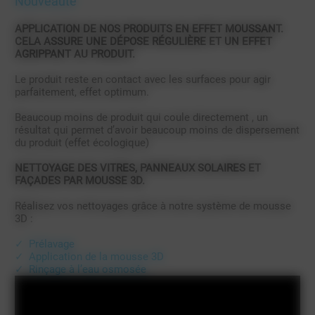
Nouveauté
APPLICATION DE NOS PRODUITS EN EFFET MOUSSANT.
CELA ASSURE UNE DÉPOSE RÉGULIÈRE ET UN EFFET
AGRIPPANT AU PRODUIT.
Le produit reste en contact avec les surfaces pour agir
parfaitement, effet optimum.
Beaucoup moins de produit qui coule directement , un
résultat qui permet d’avoir beaucoup moins de dispersement
du produit (effet écologique)
NETTOYAGE DES VITRES, PANNEAUX SOLAIRES ET
FAÇADES PAR MOUSSE 3D.
Réalisez vos nettoyages grâce à notre système de mousse
3D :
Prélavage
Application de la mousse 3D
Rinçage à l’eau osmosée