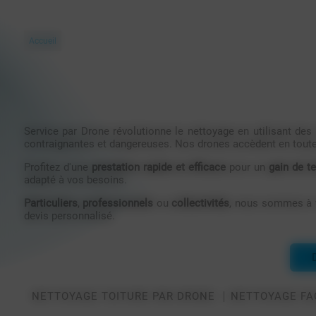
Accueil
Service par Drone révolutionne le nettoyage en utilisant de
contraignantes et dangereuses. Nos drones accèdent en toute 
Profitez d'une
prestation rapide et efficace
pour un
gain de t
adapté à vos besoins.
Particuliers
,
professionnels
ou
collectivités
, nous sommes à v
devis personnalisé.
NETTOYAGE TOITURE PAR DRONE
NETTOYAGE FA