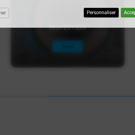
Personnaliser
Accep
mer
INSPECTION
Détail