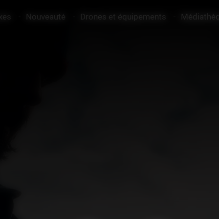
xes
Nouveauté
Drones et équipements
Médiathè